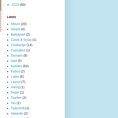
►
2010
(60)
Labels
Album
(20)
Award
(4)
Babykaart
(2)
Cards & Scrap
(1)
Challenge
(14)
Cupcakes
(1)
Doosjes
(8)
Hart
(5)
Kaarten
(64)
Kubus
(2)
Label
(6)
Layout
(7)
overig
(1)
Pegel
(1)
Taarten
(2)
Tas
(1)
Tijdschrift
(1)
Vakantie
(2)