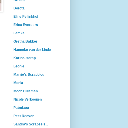
Creadin
Dorota
Eline Pellinkhof
Erica Everaers
Femke
Gretha Bakker
Hanneke van der Linde
Karine- scrap
Leonie
Marrie's Scrapblog
Monia
Moon Hulsman
Nicole Verkooijen
Patmiaou
Peet Roeven
Sandra's Scrapsels...