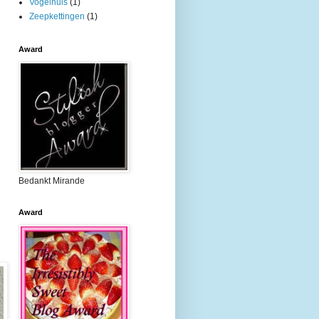
Vogelhuis
(1)
Zeepkettingen
(1)
Award
Bedankt Mirande
Award