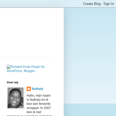
Over mij
Nathaly
Hallo, mijn naam
is Nathaly en ik
ben een fervente
scrapper. In 2007
ben ik met